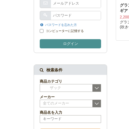
グラ
ギア .
2,20
グラ
パスワードを忘れた方
(吹
コンピューターに記憶する
ログイン
検索条件
商品カテゴリ
ザック
メーカー
全てのメーカー
商品名を入力