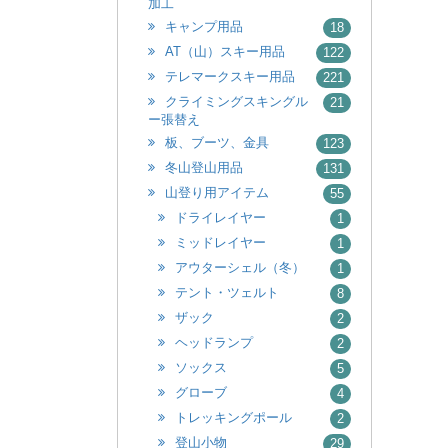
加工
キャンプ用品
18
AT（山）スキー用品
122
テレマークスキー用品
221
クライミングスキングル
21
ー張替え
板、ブーツ、金具
123
冬山登山用品
131
山登り用アイテム
55
ドライレイヤー
1
ミッドレイヤー
1
アウターシェル（冬）
1
テント・ツェルト
8
ザック
2
ヘッドランプ
2
ソックス
5
グローブ
4
トレッキングポール
2
登山小物
29