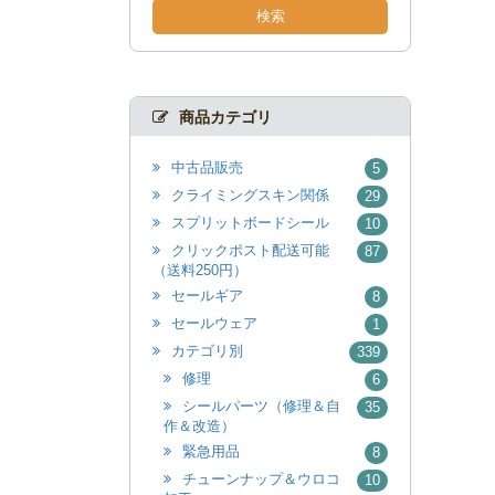
検索
商品カテゴリ
中古品販売
5
クライミングスキン関係
29
スプリットボードシール
10
クリックポスト配送可能
87
（送料250円）
セールギア
8
セールウェア
1
カテゴリ別
339
修理
6
シールパーツ（修理＆自
35
作＆改造）
緊急用品
8
チューンナップ＆ウロコ
10