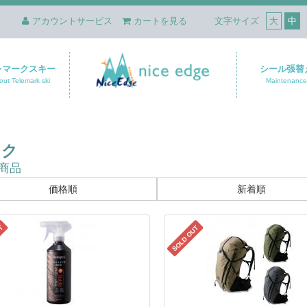
アカウントサービス
カートを見る
文字サイズ
大
中
レマークスキー
シール張替
out Telemark ski
Maintenance
ック
商品
価格順
新着順
UT
SOLD OUT