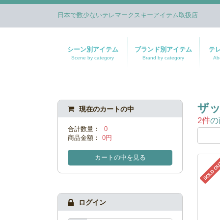
日本で数少ないテレマークスキーアイテム取扱店
シーン別アイテム
ブランド別アイテム
テ
Scene by category
Brand by category
Ab
ザ
現在のカートの中
2件
の
合計数量：
0
商品金額：
0円
カートの中を見る
SOLD O
ログイン