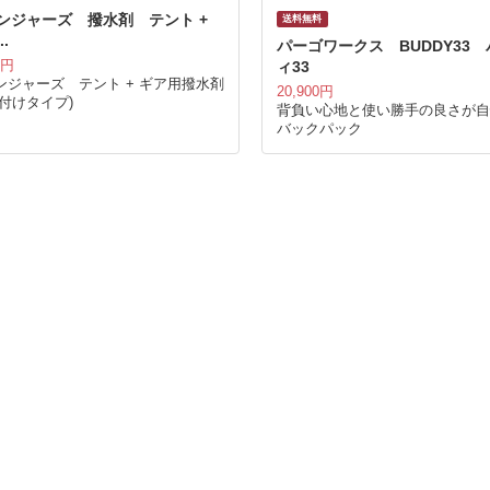
ンジャーズ 撥水剤 テント +
送料無料
.
パーゴワークス BUDDY33 
ィ33
0円
ンジャーズ テント + ギア用撥水剤
20,900円
き付けタイプ)
背負い心地と使い勝手の良さが自
バックパック