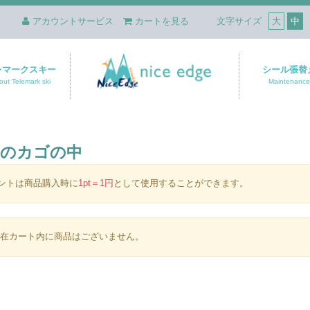
アカウントサービス
カートを見る
文字サイズ
大
中
レマークスキー
シール張替
out Telemark ski
Maintenance
在のカゴの中
ントは商品購入時に
1pt＝1円
として使用することができます。
現在カート内に商品はございません。