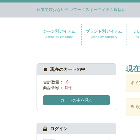
日本で数少ないテレマークスキーアイテム取扱店
シーン別アイテム
ブランド別アイテム
テ
Scene by category
Brand by category
Ab
現
現在のカートの中
合計数量：
0
ポイ
商品金額：
0円
カートの中を見る
※ 
ログイン