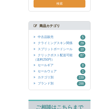
検索
商品カテゴリ
中古品販売
5
クライミングスキン関係
29
スプリットボードシール
10
クリックポスト配送可能
87
（送料250円）
セールギア
8
セールウェア
1
カテゴリ別
339
ブランド別
288
ご相談はこちらまで