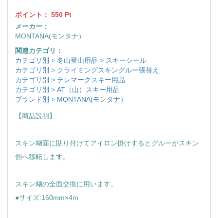
ポイント：
550
Pt
メーカー：
MONTANA(モンタナ）
関連カテゴリ：
カテゴリ別
>
冬山登山用品
>
スキーシール
カテゴリ別
>
クライミングスキングルー張替え
カテゴリ別
>
テレマークスキー用品
カテゴリ別
>
AT（山）スキー用品
ブランド別
>
MONTANA(モンタナ）
【商品説明】
スキン糊面に貼り付けてアイロン掛けするとグルーがスキン
側へ移転します。
スキン糊の全面交換に用います。
●サイズ:160mm×4m