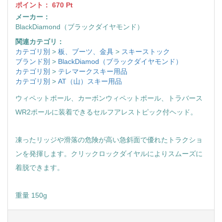
ポイント：
670
Pt
メーカー：
BlackDiamond（ブラックダイヤモンド）
関連カテゴリ：
カテゴリ別
>
板、ブーツ、金具
>
スキーストック
ブランド別
>
BlackDiamod（ブラックダイヤモンド）
カテゴリ別
>
テレマークスキー用品
カテゴリ別
>
AT（山）スキー用品
ウィペットポール、カーボンウィペットポール、トラバース
WR2ポールに装着できるセルフアレストピック付ヘッド。
凍ったリッジや滑落の危険が高い急斜面で優れたトラクショ
ンを発揮します。クリックロックダイヤルによりスムーズに
着脱できます。
重量 150g