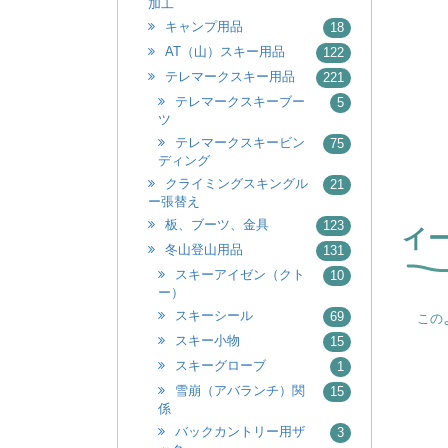
加工
キャンプ用品
18
AT（山）スキー用品
122
テレマークスキー用品
221
テレマークスキーブー
5
ツ
テレマークスキービン
75
ディング
クライミングスキングル
21
ー張替え
板、ブーツ、金具
123
イ
冬山登山用品
131
スキーアイゼン（クト
10
ー）
スキーシール
69
この
スキー小物
15
スキーグローブ
1
雪崩（アバランチ）関
15
係
バックカントリー用ザ
3