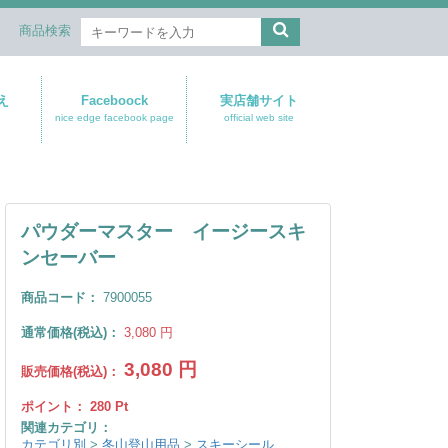
商品検索
え
Faceboock
実店舗サイト
nice edge facebook page
official web site
パウダーマスター イージースキ
ンセーバー
商品コード：
7900055
通常価格(税込)：
3,080
円
3,080
円
販売価格(税込)：
ポイント：
280
Pt
関連カテゴリ：
カテゴリ別
>
冬山登山用品
>
スキーシール