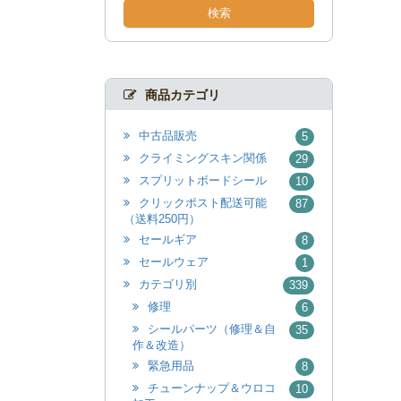
検索
商品カテゴリ
中古品販売
5
クライミングスキン関係
29
スプリットボードシール
10
クリックポスト配送可能
87
（送料250円）
セールギア
8
セールウェア
1
カテゴリ別
339
修理
6
シールパーツ（修理＆自
35
作＆改造）
緊急用品
8
チューンナップ＆ウロコ
10