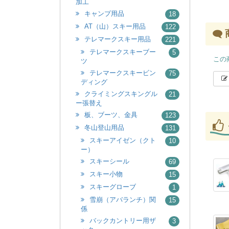
加工
キャンプ用品
18
AT（山）スキー用品
122
テレマークスキー用品
221
テレマークスキーブー
5
この
ツ
テレマークスキービン
75
ディング
クライミングスキングル
21
ー張替え
板、ブーツ、金具
123
冬山登山用品
131
スキーアイゼン（クト
10
ー）
スキーシール
69
スキー小物
15
スキーグローブ
1
雪崩（アバランチ）関
15
係
バックカントリー用ザ
3