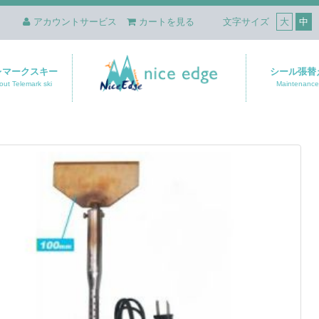
アカウントサービス
カートを見る
文字サイズ
大
中
レマークスキー
シール張替
out Telemark ski
Maintenance