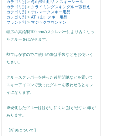
カテゴリ別
>
冬山登山用品
>
スキーシール
カテゴリ別
>
クライミングスキングルー張替え
カテゴリ別
>
テレマークスキー用品
カテゴリ別
>
AT（山）スキー用品
ブランド別
>
マジックマウンテン
幅広の真鍮製100mmのスクレパーにより古くなっ
たグルーをはがせます。
熱ではがすのでご使用の際は手袋などをお使いく
ださい。
グルースクレパーを使った後新聞紙などを置いて
スキーアイロンで残ったグルーを吸わせるとキレ
イになります。
※硬化したグルーははがしにくい(はがせない)事が
あります。
【配送について】