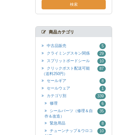
検索
商品カテゴリ
中古品販売
5
クライミングスキン関係
29
スプリットボードシール
10
クリックポスト配送可能
87
（送料250円）
セールギア
8
セールウェア
1
カテゴリ別
339
修理
6
シールパーツ（修理＆自
35
作＆改造）
緊急用品
8
チューンナップ＆ウロコ
10