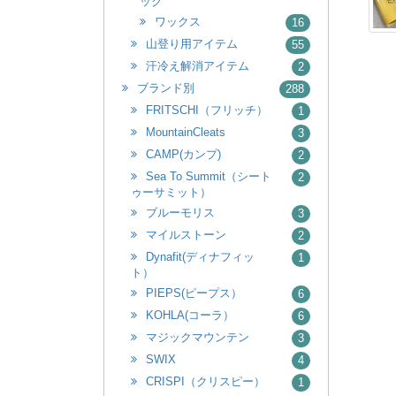
ック
ワックス
16
山登り用アイテム
55
汗冷え解消アイテム
2
ブランド別
288
FRITSCHI（フリッチ）
1
MountainCleats
3
CAMP(カンプ)
2
Sea To Summit（シート
2
ゥーサミット）
ブルーモリス
3
マイルストーン
2
Dynafit(ディナフィッ
1
ト）
PIEPS(ピープス）
6
KOHLA(コーラ）
6
マジックマウンテン
3
SWIX
4
CRISPI（クリスピー）
1