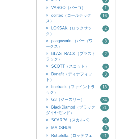
3
VARGO（バーゴ）
1
colltex（コールテック
16
ス）
LOKSAK（ロックサッ
2
ク）
paagoworks（パーゴワ
8
ークス）
BLASTRACK（ブラスト
2
ラック）
SCOTT（スコット）
5
Dynafit（ディナフィッ
3
ト）
finetrack（ファイントラ
18
ック）
G3（ジースリー）
34
BlackDiamod（ブラック
21
ダイヤモンド）
SCARPA（スカルパ）
4
MADSHUS
3
Rottefella（ロッテフェ
21