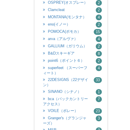
OSPREY(オスプレー）
2
Clamcleat
2
MONTANA(モンタナ）
4
eno(イノー）
2
POMOCA(ポモカ）
15
arva（アルヴァ）
4
GALLIUM（ガリウム）
2
B&Dスキーギア
8
point6（ポイント６）
2
superfeet （スーパーフ
4
ィート）
22DESIGNS（22デザイ
33
ン）
SINANO（シナノ）
1
bca（バックカントリー
7
アクセス）
VOILE（ボレー）
23
Granger's（グランジャ
3
ーズ）
MSR