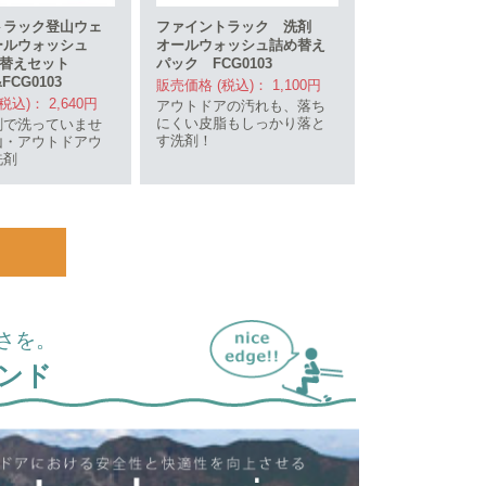
トラック登山ウェ
ファイントラック 洗剤
ールウォッシュ
オールウォッシュ詰め替え
め替えセット
パック FCG0103
&FCG0103
販売価格 (税込)： 1,100円
税込)： 2,640円
アウトドアの汚れも、落ち
にくい皮脂もしっかり落と
剤で洗っていませ
す洗剤！
山・アウトドアウ
洗剤
さを。
ンド