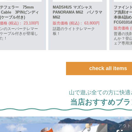
テフェラー 75mm
MADSHUS マズシャス
ファイン
h Cable 3PINビンディ
PANORAMA M62 パノラマ
ア洗剤オ
(ケーブル付き)
M62
本体&詰
FCG0101
格 (税込)： 23,100円
販売価格 (税込)： 63,800円
販売価格 (
ンのスーパーテレマー
話題のライトテレマーク
ケーブル付きが登場し
板！
普通の洗
た！
んか？登
ェア専用
check all items
山で遊ぶ全ての方に快適
当店おすすめブラ