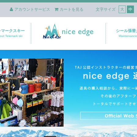
アカウントサービス
カートを見る
文字サイズ
大
中
レマークスキー
シール張替
out Telemark ski
Maintenance