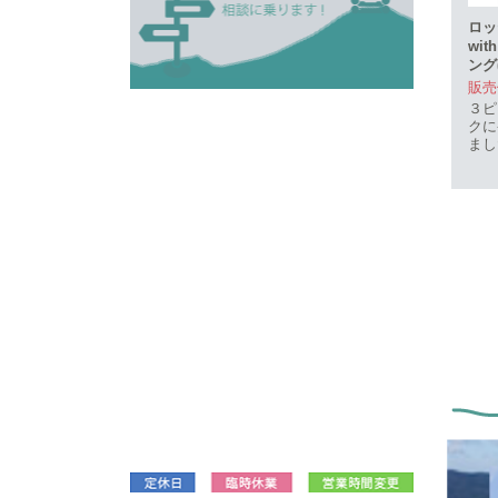
ロッ
wit
ング
販売価
３ピ
クに
まし