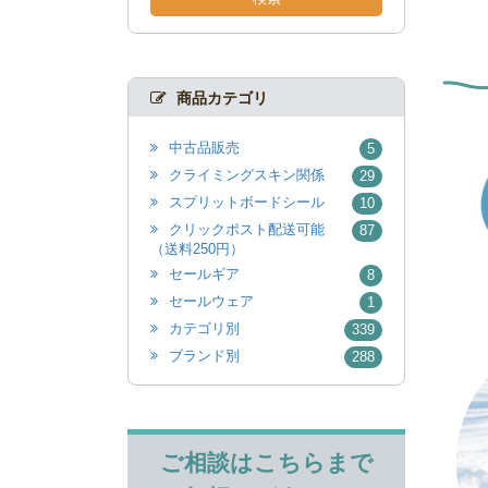
商品カテゴリ
中古品販売
5
クライミングスキン関係
29
スプリットボードシール
10
クリックポスト配送可能
87
（送料250円）
セールギア
8
セールウェア
1
カテゴリ別
339
ブランド別
288
ご相談はこちらまで